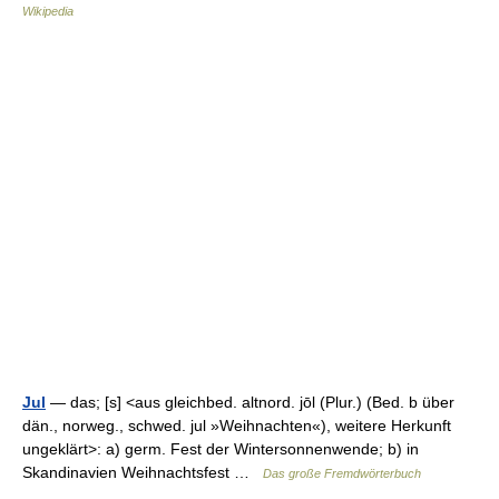
Wikipedia
Jul
— das; [s] <aus gleichbed. altnord. jōl (Plur.) (Bed. b über
dän., norweg., schwed. jul »Weihnachten«), weitere Herkunft
ungeklärt>: a) germ. Fest der Wintersonnenwende; b) in
Skandinavien Weihnachtsfest …
Das große Fremdwörterbuch