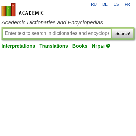
RU
DE
ES
FR
en-academic.com
Academic Dictionaries and Encyclopedias
Search!
Interpretations
Translations
Books
Игры ⚽