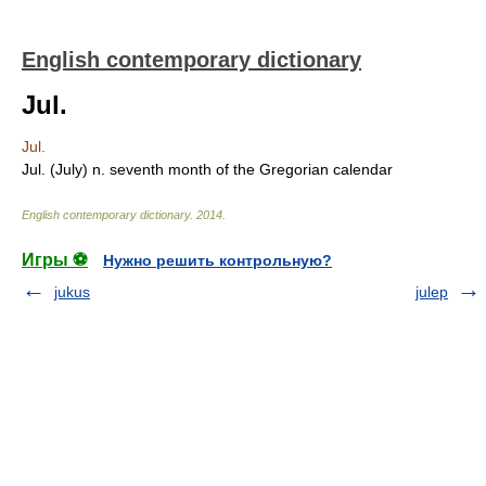
English contemporary dictionary
Jul.
Jul.
Jul. (July) n. seventh month of the Gregorian calendar
English contemporary dictionary
.
2014
.
Игры ⚽
Нужно решить контрольную?
jukus
julep