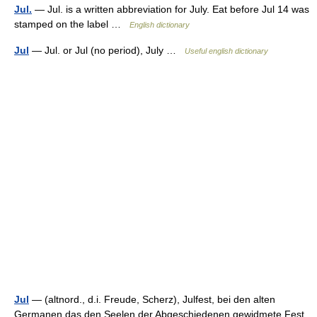
Jul.
— Jul. is a written abbreviation for July. Eat before Jul 14 was
stamped on the label …
English dictionary
Jul
— Jul. or Jul (no period), July …
Useful english dictionary
Jul
— (altnord., d.i. Freude, Scherz), Julfest, bei den alten
Germanen das den Seelen der Abgeschiedenen gewidmete Fest