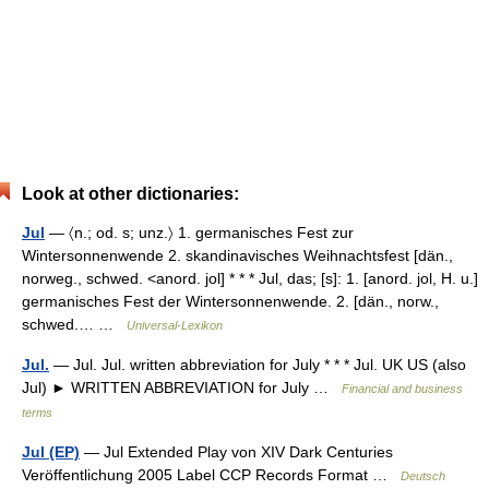
Look at other dictionaries:
Jul
— 〈n.; od. s; unz.〉 1. germanisches Fest zur
Wintersonnenwende 2. skandinavisches Weihnachtsfest [dän.,
norweg., schwed. <anord. jol] * * * Jul, das; [s]: 1. [anord. jol, H. u.]
germanisches Fest der Wintersonnenwende. 2. [dän., norw.,
schwed.… …
Universal-Lexikon
Jul.
— Jul. Jul. written abbreviation for July * * * Jul. UK US (also
Jul) ► WRITTEN ABBREVIATION for July …
Financial and business
terms
Jul (EP)
— Jul Extended Play von XIV Dark Centuries
Veröffentlichung 2005 Label CCP Records Format …
Deutsch