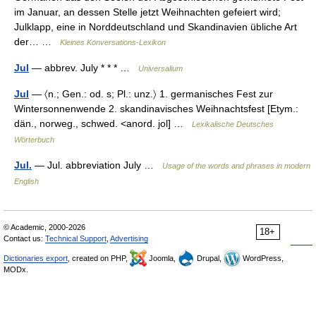
im Januar, an dessen Stelle jetzt Weihnachten gefeiert wird;
Julklapp, eine in Norddeutschland und Skandinavien übliche Art
der… …
Kleines Konversations-Lexikon
Jul
— abbrev. July * * * …
Universalium
Jul
— 〈n.; Gen.: od. s; Pl.: unz.〉 1. germanisches Fest zur
Wintersonnenwende 2. skandinavisches Weihnachtsfest [Etym.:
dän., norweg., schwed. <anord. jol] …
Lexikalische Deutsches
Wörterbuch
Jul.
— Jul. abbreviation July …
Usage of the words and phrases in modern
English
© Academic, 2000-2026
18+
Contact us:
Technical Support
,
Advertising
Dictionaries export
, created on PHP,
Joomla,
Drupal,
WordPress,
MODx.